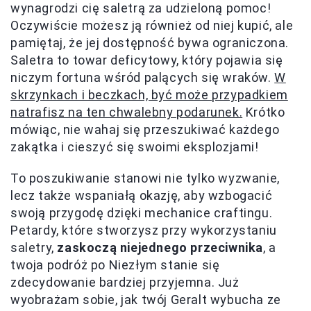
wynagrodzi cię saletrą za udzieloną pomoc!
Oczywiście możesz ją również od niej kupić, ale
pamiętaj, że jej dostępność bywa ograniczona.
Saletra to towar deficytowy, który pojawia się
niczym fortuna wśród palących się wraków.
W
skrzynkach i beczkach, być może przypadkiem
natrafisz na ten chwalebny podarunek.
Krótko
mówiąc, nie wahaj się przeszukiwać każdego
zakątka i cieszyć się swoimi eksplozjami!
To poszukiwanie stanowi nie tylko wyzwanie,
lecz także wspaniałą okazję, aby wzbogacić
swoją przygodę dzięki mechanice craftingu.
Petardy, które stworzysz przy wykorzystaniu
saletry,
zaskoczą niejednego przeciwnika
, a
twoja podróż po Niezłym stanie się
zdecydowanie bardziej przyjemna. Już
wyobrażam sobie, jak twój Geralt wybucha ze