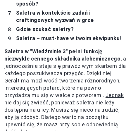
sposób?
Saletra w kontekście zadań i
craftingowych wyzwań w grze
Gdzie szukać saletry?
Saletra – must-have w twoim ekwipunku!
Saletra w "Wiedźminie 3" pełni funkcję
niezwykle cennego składnika alchemicznego
, a
jednocześnie staje się prawdziwym skarbem dla
każdego poszukiwacza przygód. Dzięki niej
Geralt ma możliwość tworzenia różnorodnych,
interesujących petard, które na pewno
przydadzą mu się w walce z potworami.
Jednak
nie daj się zwieść, ponieważ saletra nie leży
dostępna na ulicy.
Musisz się nieco natrudzić,
aby ją zdobyć. Dlatego warto na początku
upewnić się, że masz przy sobie odpowiednią