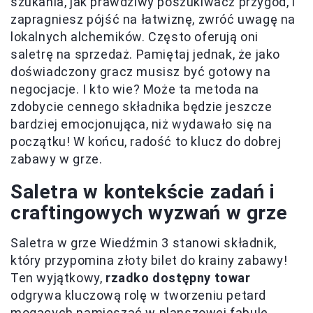
szukania, jak prawdziwy poszukiwacz przygód, i
zapragniesz pójść na łatwiznę, zwróć uwagę na
lokalnych alchemików. Często oferują oni
saletrę na sprzedaż. Pamiętaj jednak, że jako
doświadczony gracz musisz być gotowy na
negocjacje. I kto wie? Może ta metoda na
zdobycie cennego składnika będzie jeszcze
bardziej emocjonująca, niż wydawało się na
początku! W końcu, radość to klucz do dobrej
zabawy w grze.
Saletra w kontekście zadań i
craftingowych wyzwań w grze
Saletra w grze Wiedźmin 3 stanowi składnik,
który przypomina złoty bilet do krainy zabawy!
Ten wyjątkowy,
rzadko dostępny towar
odgrywa kluczową rolę w tworzeniu petard
mogących namieszać w planszowej fabule.