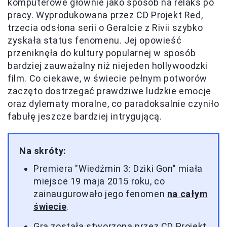
komputerowe głównie jako sposób na relaks po
pracy. Wyprodukowana przez CD Projekt Red,
trzecia odsłona serii o Geralcie z Rivii szybko
zyskała status fenomenu. Jej opowieść
przeniknęła do kultury popularnej w sposób
bardziej zauważalny niż niejeden hollywoodzki
film. Co ciekawe, w świecie pełnym potworów
zaczęto dostrzegać prawdziwe ludzkie emocje
oraz dylematy moralne, co paradoksalnie czyniło
fabułę jeszcze bardziej intrygującą.
Na skróty:
Premiera "Wiedźmin 3: Dziki Gon" miała
miejsce 19 maja 2015 roku, co
zainaugurowało jego fenomen
na całym
świecie
.
Gra została stworzona przez CD Projekt