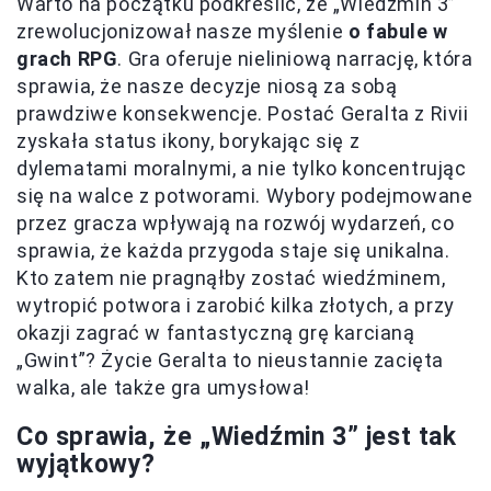
Warto na początku podkreślić, że „Wiedźmin 3”
zrewolucjonizował nasze myślenie
o fabule w
grach RPG
. Gra oferuje nieliniową narrację, która
sprawia, że nasze decyzje niosą za sobą
prawdziwe konsekwencje. Postać Geralta z Rivii
zyskała status ikony, borykając się z
dylematami moralnymi, a nie tylko koncentrując
się na walce z potworami. Wybory podejmowane
przez gracza wpływają na rozwój wydarzeń, co
sprawia, że każda przygoda staje się unikalna.
Kto zatem nie pragnąłby zostać wiedźminem,
wytropić potwora i zarobić kilka złotych, a przy
okazji zagrać w fantastyczną grę karcianą
„Gwint”? Życie Geralta to nieustannie zacięta
walka, ale także gra umysłowa!
Co sprawia, że „Wiedźmin 3” jest tak
wyjątkowy?