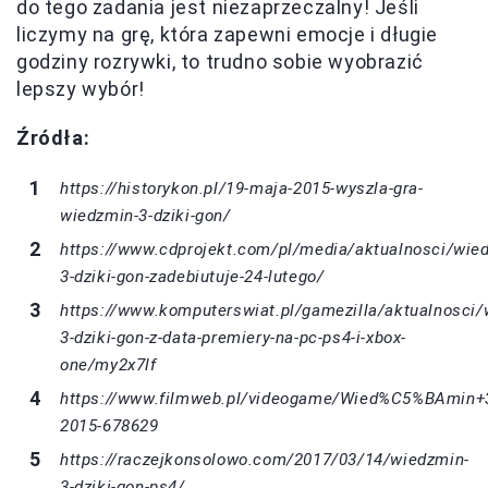
do tego zadania jest niezaprzeczalny! Jeśli
liczymy na grę, która zapewni emocje i długie
godziny rozrywki, to trudno sobie wyobrazić
lepszy wybór!
Źródła:
https://historykon.pl/19-maja-2015-wyszla-gra-
wiedzmin-3-dziki-gon/
https://www.cdprojekt.com/pl/media/aktualnosci/wie
3-dziki-gon-zadebiutuje-24-lutego/
https://www.komputerswiat.pl/gamezilla/aktualnosci/
3-dziki-gon-z-data-premiery-na-pc-ps4-i-xbox-
one/my2x7lf
https://www.filmweb.pl/videogame/Wied%C5%BAmin+
2015-678629
https://raczejkonsolowo.com/2017/03/14/wiedzmin-
3-dziki-gon-ps4/