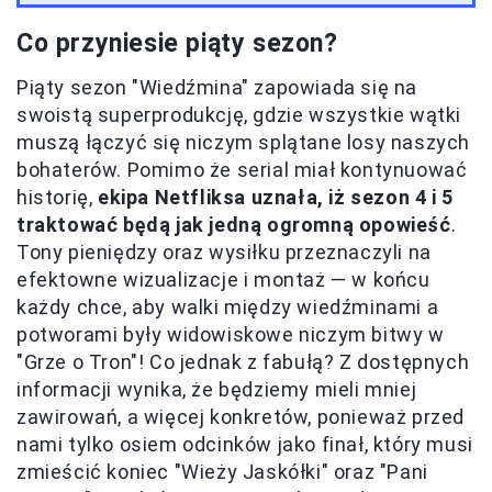
Co przyniesie piąty sezon?
Piąty sezon "Wiedźmina" zapowiada się na
swoistą superprodukcję, gdzie wszystkie wątki
muszą łączyć się niczym splątane losy naszych
bohaterów. Pomimo że serial miał kontynuować
historię,
ekipa Netfliksa uznała, iż sezon 4 i 5
traktować będą jak jedną ogromną opowieść
.
Tony pieniędzy oraz wysiłku przeznaczyli na
efektowne wizualizacje i montaż — w końcu
każdy chce, aby walki między wiedźminami a
potworami były widowiskowe niczym bitwy w
"Grze o Tron"! Co jednak z fabułą? Z dostępnych
informacji wynika, że będziemy mieli mniej
zawirowań, a więcej konkretów, ponieważ przed
nami tylko osiem odcinków jako finał, który musi
zmieścić koniec "Wieży Jaskółki" oraz "Pani