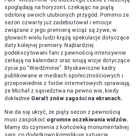
spoglądają na horyzont, czekając na piątą
odsłonę swoich ulubionych przygód. Pomimo że
sezon czwarty już zadebiutował i emocje
związane z jego premierą wciąż są żywe, w
głowach wielu ludzi krążą spekulacje dotyczące
daty kolejnej premiery. Najbardziej
podekscytowani fani z pewnością intensywnie
zerkają na kalendarz oraz snują wizje dotyczące
życia po "Wiedźminie". Błyskawiczne kadry
publikowane w mediach społecznościowych i
przepowiednie z forów internetowych sprawiają,
że Michał z sąsiedztwa na pewno wie, kiedy
dokładnie
Geralt znów zagości na ekranach.
Nie da się ukryć, że piąty sezon z pewnością
musi zaspokoić
ogromne oczekiwania widzów.
Mamy do czynienia z końcówką monumentalnej
sagi, co dodatkowo komplikuje sytuację