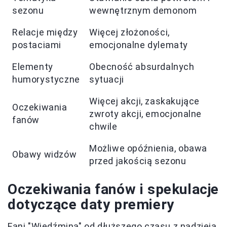
sezonu
wewnętrznym demonom
Relacje między
Więcej złożoności,
postaciami
emocjonalne dylematy
Elementy
Obecność absurdalnych
humorystyczne
sytuacji
Więcej akcji, zaskakujące
Oczekiwania
zwroty akcji, emocjonalne
fanów
chwile
Możliwe opóźnienia, obawa
Obawy widzów
przed jakością sezonu
Oczekiwania fanów i spekulacje
dotyczące daty premiery
Fani "Wiedźmina" od dłuższego czasu z nadzieją