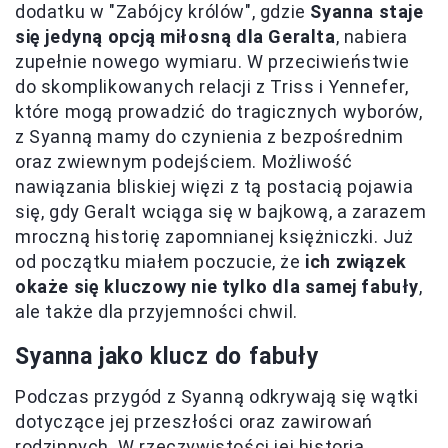
dodatku w "Zabójcy królów", gdzie
Syanna staje
się jedyną opcją miłosną dla Geralta
, nabiera
zupełnie nowego wymiaru. W przeciwieństwie
do skomplikowanych relacji z Triss i Yennefer,
które mogą prowadzić do tragicznych wyborów,
z Syanną mamy do czynienia z bezpośrednim
oraz zwiewnym podejściem. Możliwość
nawiązania bliskiej więzi z tą postacią pojawia
się, gdy Geralt wciąga się w bajkową, a zarazem
mroczną historię zapomnianej księżniczki. Już
od początku miałem poczucie, że
ich związek
okaże się kluczowy nie tylko dla samej fabuły
,
ale także dla przyjemności chwil.
Syanna jako klucz do fabuły
Podczas przygód z Syanną odkrywają się wątki
dotyczące jej przeszłości oraz zawirowań
rodzinnych. W rzeczywistości jej historia