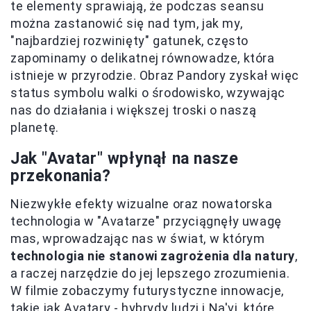
te elementy sprawiają, że podczas seansu
można zastanowić się nad tym, jak my,
"najbardziej rozwinięty" gatunek, często
zapominamy o delikatnej równowadze, która
istnieje w przyrodzie. Obraz Pandory zyskał więc
status symbolu walki o środowisko, wzywając
nas do działania i większej troski o naszą
planetę.
Jak "Avatar" wpłynął na nasze
przekonania?
Niezwykłe efekty wizualne oraz nowatorska
technologia w "Avatarze" przyciągnęły uwagę
mas, wprowadzając nas w świat, w którym
technologia nie stanowi zagrożenia dla natury
,
a raczej narzędzie do jej lepszego zrozumienia.
W filmie zobaczymy futurystyczne innowacje,
takie jak Avatary - hybrydy ludzi i Na'vi, które