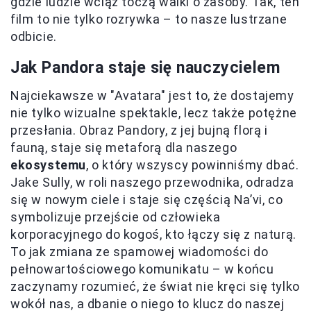
gdzie ludzie wciąż toczą walki o zasoby. Tak, ten
film to nie tylko rozrywka – to nasze lustrzane
odbicie.
Jak Pandora staje się nauczycielem
Najciekawsze w "Avatara" jest to, że dostajemy
nie tylko wizualne spektakle, lecz także potężne
przesłania. Obraz Pandory, z jej bujną florą i
fauną, staje się metaforą dla naszego
ekosystemu
, o który wszyscy powinniśmy dbać.
Jake Sully, w roli naszego przewodnika, odradza
się w nowym ciele i staje się częścią Na’vi, co
symbolizuje przejście od człowieka
korporacyjnego do kogoś, kto łączy się z naturą.
To jak zmiana ze spamowej wiadomości do
pełnowartościowego komunikatu – w końcu
zaczynamy rozumieć, że świat nie kręci się tylko
wokół nas, a dbanie o niego to klucz do naszej