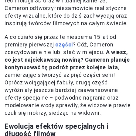
technologii 3D oraz wirtualnej kamerze,
Cameron odtworzył niesamowicie realistyczne
efekty wizualne, które do dziś zachwycają oraz
inspirują twórców filmowych na całym świecie.
A co działo się przez te niespełna 15 lat od
premiery pierwszej
części
? Cóż, Cameron
zdecydowanie nie lubi stać w miejscu.
A wiesz,
co jest najciekawszą nowiną? Cameron planuje
kontynuować tę podróż przez kolejne lata
,
zamierzając stworzyć aż pięć części serii!
Oprócz wciągającej fabuły, drugą część
wyróżniały jeszcze bardziej zaawansowane
efekty specjalne – podwodne nagrania oraz
modelowanie wody sprawiły, że widzowie prawie
czuli się mokrzy, siedząc na widowni.
Ewolucja efektów specjalnych i
długość filmów