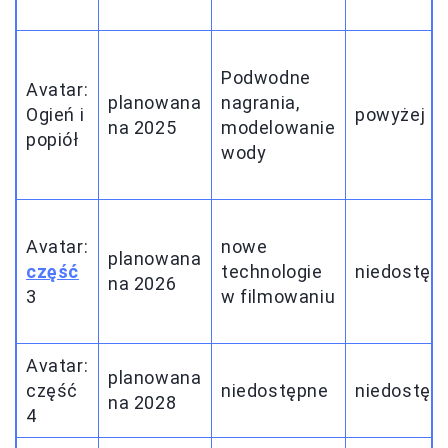
Podwodne
Avatar:
planowana
nagrania,
Ogień i
powyżej 3
na 2025
modelowanie
popiół
wody
Avatar:
nowe
planowana
część
technologie
niedostęp
na 2026
3
w filmowaniu
Avatar:
planowana
część
niedostępne
niedostęp
na 2028
4