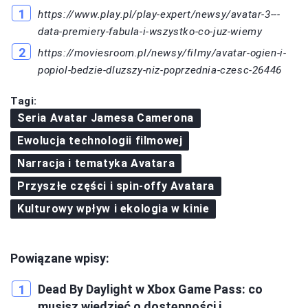
https://www.play.pl/play-expert/newsy/avatar-3---
data-premiery-fabula-i-wszystko-co-juz-wiemy
https://moviesroom.pl/newsy/filmy/avatar-ogien-i-
popiol-bedzie-dluzszy-niz-poprzednia-czesc-26446
Tagi:
Seria Avatar Jamesa Camerona
Ewolucja technologii filmowej
Narracja i tematyka Avatara
Przyszłe części i spin-offy Avatara
Kulturowy wpływ i ekologia w kinie
Powiązane wpisy:
Dead By Daylight w Xbox Game Pass: co
musisz wiedzieć o dostępności i