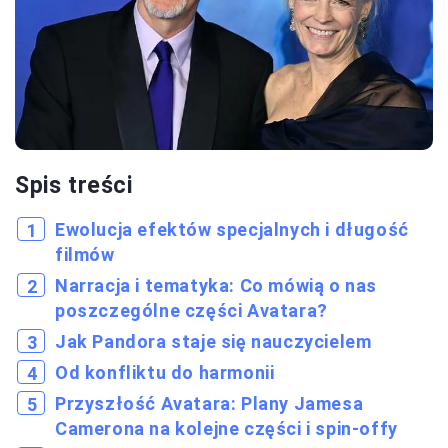
Spis treści
Ewolucja efektów specjalnych i długość
filmów
Narracja i tematyka: Co mówią o nas
poszczególne części Avatara?
Jak Pandora staje się nauczycielem
Od konfliktu do harmonii
Przyszłość Avatara: Plany Jamesa
Camerona na kolejne części i spin-offy