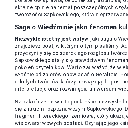
bohaterów sprawia, że od lektury trudno się 
skrajne opinie na temat poszczególnych częśc
twórczości Sapkowskiego, która nieprzerwanie
Saga o Wiedźminie jako fenomen ku
Niezwykle istotny jest wpływ
, jaki saga o W
znajdziesz post, w którym o tym pisaliśmy. A
przyczyniły się do szerokiego rozgłosu twórc
Sapkowskiego stały się prawdziwym fenomenem
pokoleń czytelników. Warto zauważyć, że wiel
właśnie od zbiorów opowiadań o Geraltcie. P
młodych twórców, którzy nawiązują do postaci
interpretacje oraz rozwinięcia uniwersum wie
Na zakończenie warto podkreślić niezwykle bog
się znakiem rozpoznawczym Sapkowskiego. Dl
fragment literackiego rzemiosła,
który ukazuj
wielowarstwowych postaci
. Czytając jego ks