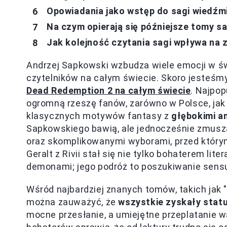
Opowiadania jako wstęp do sagi wiedźmi
Na czym opierają się późniejsze tomy sa
Jak kolejność czytania sagi wpływa na zr
Andrzej Sapkowski wzbudza wiele emocji w świ
czytelników na całym świecie. Skoro jesteśm
Dead Redemption 2 na całym świecie
. Najpop
ogromną rzeszę fanów, zarówno w Polsce, jak 
klasycznych motywów fantasy z
głębokimi a
Sapkowskiego bawią, ale jednocześnie zmuszaj
oraz skomplikowanymi wyborami, przed którymi
Geralt z Rivii stał się nie tylko bohaterem li
demonami; jego podróż to poszukiwanie sens
Wśród najbardziej znanych tomów, takich jak "
można zauważyć, że
wszystkie zyskały statu
mocne przesłanie, a umiejętne przeplatanie 