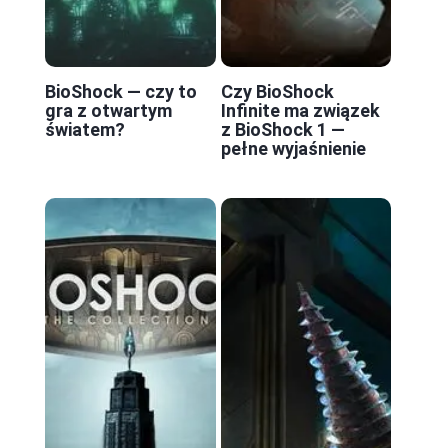
BioShock — czy to
Czy BioShock
gra z otwartym
Infinite ma związek
światem?
z BioShock 1 —
pełne wyjaśnienie