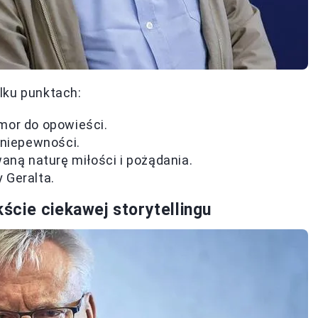
lku punktach:
mor do opowieści.
 niepewności.
aną naturę miłości i pożądania.
y Geralta.
cie ciekawej storytellingu