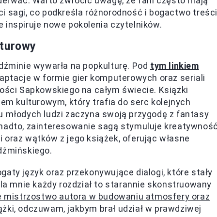
oderwać. Warto zwrócić uwagę, że fani często mają
i sagi, co podkreśla różnorodność i bogactwo treśc
 inspiruje nowe pokolenia czytelników.
lturowy
iedźminie wywarła na popkulturę. Pod
tym linkiem
daptacje w formie gier komputerowych oraz seriali
zości Sapkowskiego na całym świecie. Książki
 kulturowym, który trafia do serc kolejnych
u młodych ludzi zaczyna swoją przygodę z fantasy
onadto, zainteresowanie sagą stymuluje kreatywnoś
 oraz wątków z jego książek, oferując własne
dźmińskiego.
aty język oraz przekonywujące dialogi, które stały
a mnie każdy rozdział to starannie skonstruowany
e mistrzostwo autora w budowaniu atmosfery oraz
iążki, odczuwam, jakbym brał udział w prawdziwej