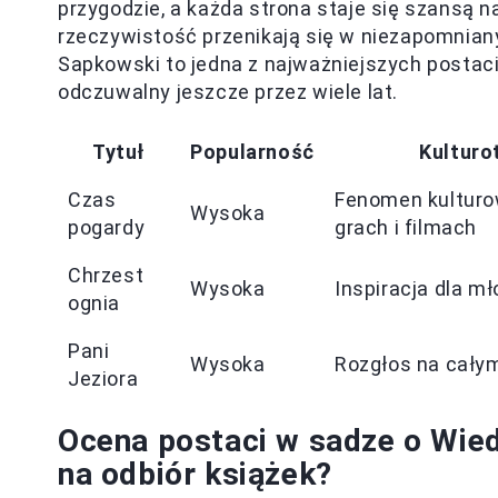
przygodzie, a każda strona staje się szansą n
rzeczywistość przenikają się w niezapomniany
Sapkowski to jedna z najważniejszych postaci 
odczuwalny jeszcze przez wiele lat.
Tytuł
Popularność
Kulturo
Czas
Fenomen kulturo
Wysoka
pogardy
grach i filmach
Chrzest
Wysoka
Inspiracja dla m
ognia
Pani
Wysoka
Rozgłos na cały
Jeziora
Ocena postaci w sadze o Wied
na odbiór książek?