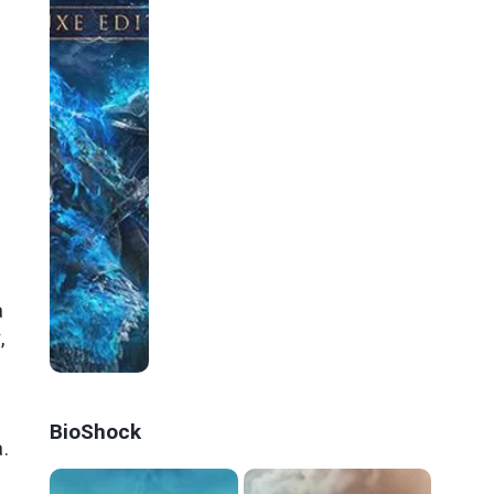
e
a
,
BioShock
.