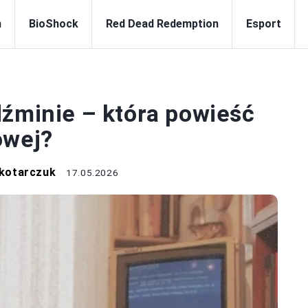
n
BioShock
Red Dead Redemption
Esport
WIEDŹMIN
dźminie – która powieść
owej?
kotarczuk
17.05.2026