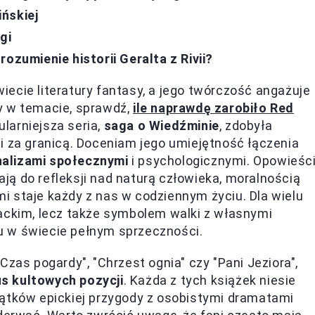
ńskiej
gi
ozumienie historii Geralta z Rivii?
ecie literatury fantasy, a jego twórczość angażuje
y w temacie, sprawdź,
ile naprawdę zarobiło Red
ularniejsza seria,
saga o Wiedźminie
, zdobyła
i za granicą. Doceniam jego umiejętność łączenia
nalizami społecznymi
i psychologicznymi. Opowieśc
ą do refleksji nad naturą człowieka, moralnością
 staje każdy z nas w codziennym życiu. Dla wielu
terackim, lecz także symbolem walki z własnymi
u w świecie pełnym sprzeczności.
Czas pogardy", "Chrzest ognia" czy "Pani Jeziora",
s kultowych pozycji
. Każda z tych książek niesie
wątków epickiej przygody z osobistymi dramatami