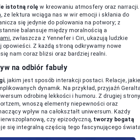
e istotną rolę
w kreowaniu atmosfery oraz narracji.
że lektura wciąga nas w wir emocji i skłania do
granicza się jedynie do polowania na potwory; z
eustannie balansuje między moralnością a
iami
, zwłaszcza z Yennefer i Ciri, ukazują ludzkie
łej opowieści. Z każdą stroną odkrywamy nowe
ię nam coraz bliżsi oraz bardziej realni.
ływ na odbiór fabuły
gi
, jakim jest sposób interakcji postaci. Relacje, jaki
omplikowanych dynamik. Na przykład, przyjaźń Geralt
ersum odrobinę lekkości i humoru. Z drugiej strony
gefortzem, wnoszą elementy niepewności oraz
naczący wpływ na całokształt uniwersum. Każdy
 pierwszoplanową, czy epizodyczną,
tworzy bogatą
zuje się integralną częścią tego fascynującego świata