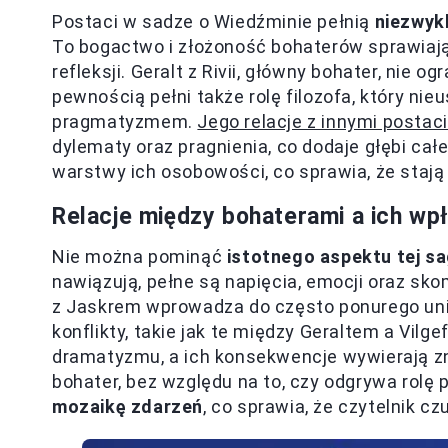
Postaci w sadze o Wiedźminie pełnią
niezwykl
To bogactwo i złożoność bohaterów sprawiają, 
refleksji. Geralt z Rivii, główny bohater, nie o
pewnością pełni także rolę filozofa, który ni
pragmatyzmem.
Jego relacje z innymi postac
dylematy oraz pragnienia, co dodaje głębi ca
warstwy ich osobowości, co sprawia, że stają s
Relacje między bohaterami a ich wp
Nie można pominąć
istotnego aspektu tej sa
nawiązują, pełne są napięcia, emocji oraz sk
z Jaskrem wprowadza do często ponurego uniw
konflikty, takie jak te między Geraltem a Vil
dramatyzmu, a ich konsekwencje wywierają z
bohater, bez względu na to, czy odgrywa rolę
mozaikę zdarzeń
, co sprawia, że czytelnik c