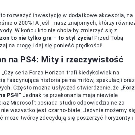
arto rozważyć inwestycję w dodatkowe akcesoria, na
ośnie o 200%! A jeśli masz znajomych, którzy równie
wody. W końcu kto nie chciałby zmierzyć się z
zon to nie tylko gra – to styl życia
! Przed Tobą
aj na drogę i daj się ponieść prędkości!
n na PS4: Mity i rzeczywistość
 „Czy seria Forza Horizon trafi kiedykolwiek na
ę fascynująca historia pełna mitów, spekulacji oraz
ych. Często można usłyszeć stwierdzenie, że
„For
na PS4!”
Jednak te przekonania mają niewiele
iaż Microsoft posiada studio odpowiedzialne za
er nie wszystko jest czarno-białe. Jedynie możemy si
yć może twórcy zdecydują się poszerzyć horyzonty i