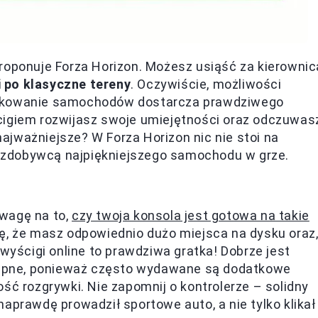
roponuje Forza Horizon. Możesz usiąść za kierownic
 po klasyczne tereny
. Oczywiście, możliwości
fikowanie samochodów dostarcza prawdziwego
cigiem rozwijasz swoje umiejętności oraz odczuwas
 najważniejsze? W Forza Horizon nic nie stoi na
ub zdobywcą najpiękniejszego samochodu w grze.
wagę na to,
czy twoja konsola jest gotowa na takie
ię, że masz odpowiednio dużo miejsca na dysku oraz
 wyścigi online to prawdziwa gratka! Dobrze jest
stępne, ponieważ często wydawane są dodatkowe
ść rozgrywki. Nie zapomnij o kontrolerze – solidny
aprawdę prowadził sportowe auto, a nie tylko klikał