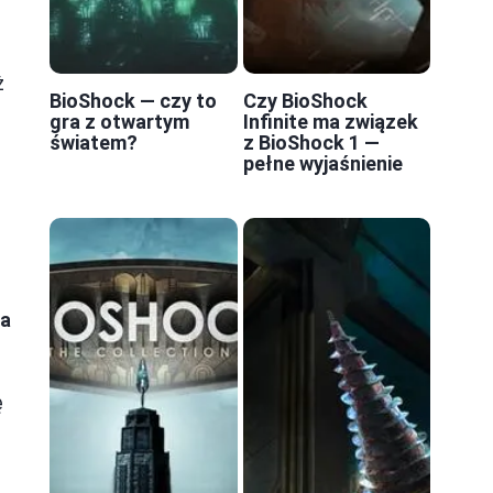
ż
BioShock — czy to
Czy BioShock
gra z otwartym
Infinite ma związek
światem?
z BioShock 1 —
pełne wyjaśnienie
za
ę