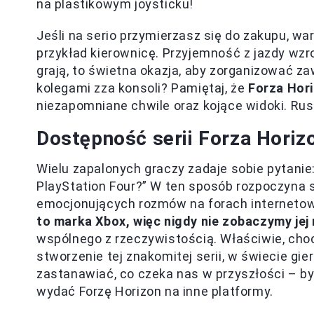
na plastikowym joysticku!
Jeśli na serio przymierzasz się do zakupu, w
przykład kierownicę. Przyjemność z jazdy wzr
grają, to świetna okazja, aby zorganizować za
kolegami zza konsoli? Pamiętaj, że
Forza Hori
niezapomniane chwile oraz kojące widoki. Rusz
Dostępność serii Forza Horizo
Wielu zapalonych graczy zadaje sobie pytanie:
PlayStation Four?” W ten sposób rozpoczyna si
emocjonujących rozmów na forach internetow
to marka Xbox, więc nigdy nie zobaczymy jej 
wspólnego z rzeczywistością. Właściwie, choc
stworzenie tej znakomitej serii, w świecie gi
zastanawiać, co czeka nas w przyszłości – b
wydać Forzę Horizon na inne platformy.