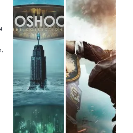
ą
z,
,