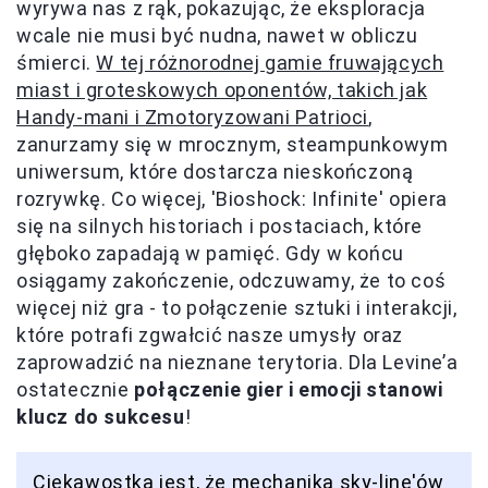
wyrywa nas z rąk, pokazując, że eksploracja
wcale nie musi być nudna, nawet w obliczu
śmierci.
W tej różnorodnej gamie fruwających
miast i groteskowych oponentów, takich jak
Handy-mani i Zmotoryzowani Patrioci
,
zanurzamy się w mrocznym, steampunkowym
uniwersum, które dostarcza nieskończoną
rozrywkę. Co więcej, 'Bioshock: Infinite' opiera
się na silnych historiach i postaciach, które
głęboko zapadają w pamięć. Gdy w końcu
osiągamy zakończenie, odczuwamy, że to coś
więcej niż gra - to połączenie sztuki i interakcji,
które potrafi zgwałcić nasze umysły oraz
zaprowadzić na nieznane terytoria. Dla Levine’a
ostatecznie
połączenie gier i emocji stanowi
klucz do sukcesu
!
Ciekawostką jest, że mechanika sky-line'ów