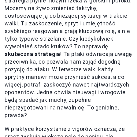
strategia płynie niczym rzeka w górskim potoku.
Możemy na żywo zmieniać taktykę,
dostosowując ją do bieżącej sytuacji w trakcie
walki. Tu zaskoczenie, spryt i umiejętność
szybkiego reagowania grają kluczową rolę, a nie
tylko typowe strzelanie. Czy kiedykolwiek
wywołałeś stado kruków? To naprawdę
skuteczna strategia
! Te ptaki odwracają uwagę
przeciwnika, co pozwala nam zająć dogodną
pozycję do ataku. W ferworze walki każdy
sprytny manewr może przynieść sukces, a co
więcej, potrafi zaskoczyć nawet najtwardszych
oponentów. Jedna chwila nieuwagi i wrogowie
będą spadać jak muchy, zupełnie
nieprzygotowani na nawałnicę. To genialne,
prawda?
W praktyce korzystanie z vigorów oznacza, że
gracz zyskuje większe pole do popisu, ale