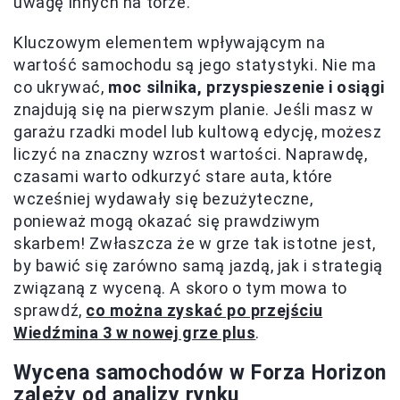
uwagę innych na torze.
Kluczowym elementem wpływającym na
wartość samochodu są jego statystyki. Nie ma
co ukrywać,
moc silnika, przyspieszenie i osiągi
znajdują się na pierwszym planie. Jeśli masz w
garażu rzadki model lub kultową edycję, możesz
liczyć na znaczny wzrost wartości. Naprawdę,
czasami warto odkurzyć stare auta, które
wcześniej wydawały się bezużyteczne,
ponieważ mogą okazać się prawdziwym
skarbem! Zwłaszcza że w grze tak istotne jest,
by bawić się zarówno samą jazdą, jak i strategią
związaną z wyceną. A skoro o tym mowa to
sprawdź,
co można zyskać po przejściu
Wiedźmina 3 w nowej grze plus
.
Wycena samochodów w Forza Horizon
zależy od analizy rynku