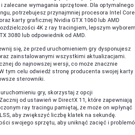
k i zalecane wymagania sprzętowe. Dla optymalnego
ingu, potrzebujesz przynajmniej procesora Intel Core
oraz karty graficznej Nvidia GTX 1060 lub AMD
rozdzielczości 4K z ray tracingiem, lepszym wybore
 RTX 3080 lub odpowiednik od AMD.
wnij się, że przed uruchomieniem gry dysponujesz
az zainstalowanymi wszystkimi aktualizacjami.
icznej do najnowszej wersji, co może znacznie
 W tym celu odwiedź stronę producenta swojej karty
nowsze sterowniki.
uruchomieniu gry, skorzystaj z opcji
acznij od ustawień w DirectX 11, które zapewniają
łączonym ray tracingu pamiętaj, że może on wpłynąć
LSS, aby zwiększyć liczbę klatek na sekundę.
ości swojego sprzętu, aby uniknąć zacięć i problem