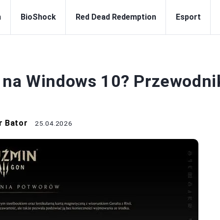
n
BioShock
Red Dead Redemption
Esport
WIEDŹMIN
a na Windows 10? Przewodni
r Bator
25.04.2026