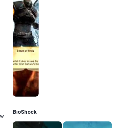
m
BioShock
ów