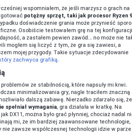
ześniej wspomniałem, że jeśli marzysz o grach na
zygotować
potężny sprzęt, taki jak procesor Ryzen 9
zypadku doświadczenie grania może przynieść sporo
ficzne. Osobiście testowałem grę na tej konfiguracji
dajność, a zastałem pewien zawód... no może nie ta
i mogłem się liczyć z tym, że gra się zawiesi, a
szem mojej przygody. Takie sytuacje zdecydowanie
który zachwyca grafiką.
ią
roblemów ze stabilnością, które napsuły mi krwi.
podczas minimalizowania gry, nagle traciłem znaczną
możliwiało dalszą zabawę. Nierzadko zdarzało się, ż
ie spełniał wymagania
, gra działała w kratkę. Na
 jak DX11, można było grać płynniej, chociaż nadal ni
inają mi, że im bardziej zaawansowane technologie,
nie zawsze współczesnej technologii idzie w parze