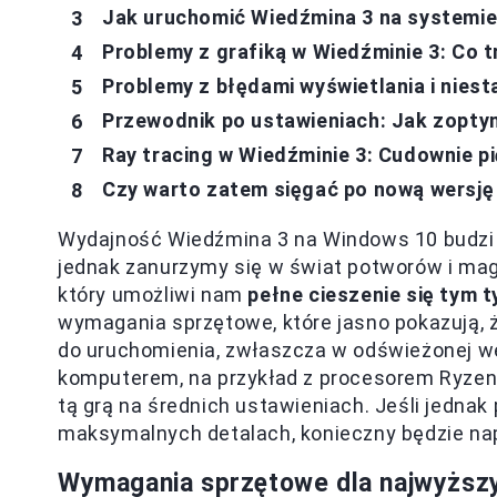
Jak uruchomić Wiedźmina 3 na systemi
Problemy z grafiką w Wiedźminie 3: Co 
Problemy z błędami wyświetlania i niest
Przewodnik po ustawieniach: Jak zopty
Ray tracing w Wiedźminie 3: Cudownie pi
Czy warto zatem sięgać po nową wersję 
Wydajność Wiedźmina 3 na Windows 10 budzi 
jednak zanurzymy się w świat potworów i mag
który umożliwi nam
pełne cieszenie się tym 
wymagania sprzętowe, które jasno pokazują, ż
do uruchomienia, zwłaszcza w odświeżonej we
komputerem, na przykład z procesorem Ryzen 5
tą grą na średnich ustawieniach. Jeśli jedna
maksymalnych detalach, konieczny będzie na
Wymagania sprzętowe dla najwyższ