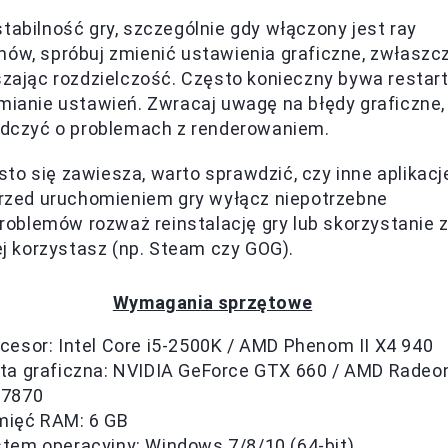
tabilność gry, szczególnie gdy włączony jest ray
mów, spróbuj zmienić ustawienia graficzne, zwłaszc
szając rozdzielczość. Często konieczny bywa restar
mianie ustawień. Zwracaj uwagę na błędy graficzne,
iadczyć o problemach z renderowaniem.
sto się zawiesza, warto sprawdzić, czy inne aplikacj
 Przed uruchomieniem gry wyłącz niepotrzebne
oblemów rozważ reinstalację gry lub skorzystanie 
ej korzystasz (np. Steam czy GOG).
Wymagania sprzętowe
cesor: Intel Core i5-2500K / AMD Phenom II X4 940
ta graficzna: NVIDIA GeForce GTX 660 / AMD Radeo
 7870
mięć RAM: 6 GB
tem operacyjny: Windows 7/8/10 (64-bit)