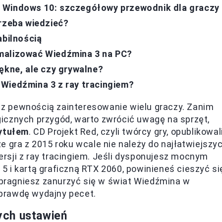
e Windows 10: szczegółowy przewodnik dla graczy
trzeba wiedzieć?
abilnością
malizować Wiedźmina 3 na PC?
ękne, ale czy grywalne?
Wiedźmina 3 z ray tracingiem?
z pewnością zainteresowanie wielu graczy. Zanim
icznych przygód, warto zwrócić uwagę na sprzęt,
tytułem
. CD Projekt Red, czyli twórcy gry, opublikowal
e gra z 2015 roku wcale nie należy do najłatwiejszy
rsji z ray tracingiem. Jeśli dysponujesz mocnym
 i kartą graficzną RTX 2060, powinieneś cieszyć si
k pragniesz zanurzyć się w świat Wiedźmina w
prawdę wydajny pecet.
ych ustawień