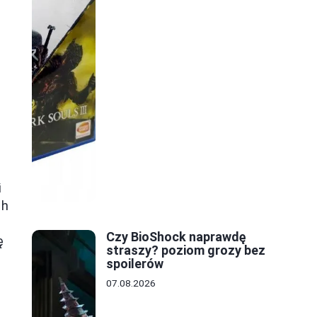
i
ch
Czy BioShock naprawdę
ę
straszy? poziom grozy bez
spoilerów
07.08.2026