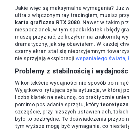
Jakie więc są maksymalne wymagania? Już wc
ultra z włączonym ray tracingiem, musisz pr
karta graficzna RTX 3080
. Nawet w takim pr
niespodzianek, w tym spadki klatek i błędy gra
muszę przyznać, że liczyłem na znakomitą wy
dramatyczny, jak się obawiałem. W każdej chwil
czarny ekran stał się nieprzyjemnym towarzy
nie sprzyjają eksploracji
wspaniałego świata, 
Problemy z stabilnością i wydajnośc
W kontekście wydajności nie sposób pominąć p
Wyjątkowo irytująca była sytuacja, w której 
liczbę klatek na sekundę, co praktycznie unie
pomimo posiadania sprzętu, który
teoretyczn
szczęście, przy niższych ustawieniach, takich
było to bezbłędne. Te doświadczenia przypom
tym wyższe mogą być wymagania, co niestety 