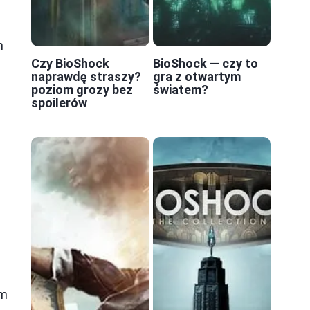
n
Czy BioShock
BioShock — czy to
naprawdę straszy?
gra z otwartym
poziom grozy bez
światem?
spoilerów
em