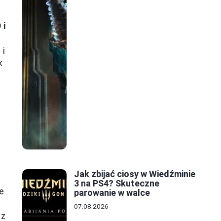
 i
 i
k
e
Jak zbijać ciosy w Wiedźminie
3 na PS4? Skuteczne
e
parowanie w walce
07.08.2026
 z