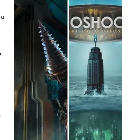
za
t
e
z
n