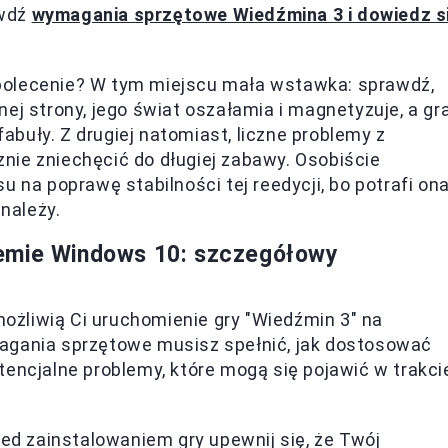
awdź
wymagania sprzętowe Wiedźmina 3 i dowiedz s
polecenie? W tym miejscu mała wstawka: sprawdź,
dnej strony, jego świat oszałamia i magnetyzuje, a gr
fabuły. Z drugiej natomiast, liczne problemy z
nie zniechęcić do długiej zabawy. Osobiście
u na poprawę stabilności tej reedycji, bo potrafi on
 należy.
temie Windows 10: szczegółowy
umożliwią Ci uruchomienie gry "Wiedźmin 3" na
agania sprzętowe musisz spełnić, jak dostosować
tencjalne problemy, które mogą się pojawić w trakci
ed zainstalowaniem gry upewnij się, że Twój