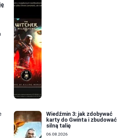
ię
a
a
e
Wiedźmin 3: jak zdobywać
karty do Gwinta i zbudować
silną talię
06.08.2026