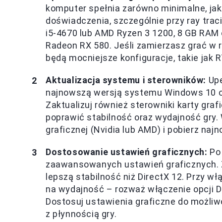
komputer spełnia zarówno minimalne, ja
doświadczenia, szczególnie przy ray trac
i5-4670 lub AMD Ryzen 3 1200, 8 GB RAM 
Radeon RX 580. Jeśli zamierzasz grać w 
będą mocniejsze konfiguracje, takie jak
Aktualizacja systemu i sterowników:
Upe
najnowszą wersją systemu Windows 10 or
Zaktualizuj również sterowniki karty graf
poprawić stabilność oraz wydajność gry.
graficznej (Nvidia lub AMD) i pobierz naj
Dostosowanie ustawień graficznych:
Po 
zaawansowanych ustawień graficznych. Z
lepszą stabilność niż DirectX 12. Przy w
na wydajność – rozważ włączenie opcji D
Dostosuj ustawienia graficzne do możliw
z płynnością gry.