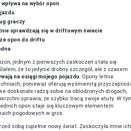
 wpływa na wybór opon
ojazdu
ług graczy
tnie sprawdzają się w driftowym świecie
ze opon do driftu
ędna
izon, jednym z pierwszych zaskoczeń stała się
ałem, że to jedynie drobny szczegół, ale z czasem
ywają na osiągi mojego pojazdu
. Opony letnie
zchniach, ponieważ oferują wyśmienitą przyczepnoś
owe doskonale radzą sobie na oblodzonych drogach,
erzchni sprawia, że szybko tracą swoje atuty. W ty
iednich opon staje się kluczowym elementem
nkach pogodowych w grze.
zed sobą zupełnie nowy świat. Zaskoczyła mnie ic