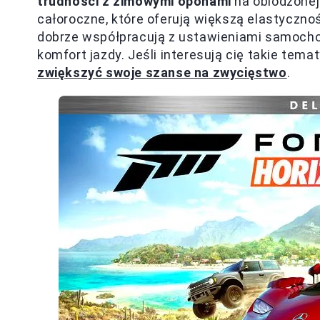
trudności z zimowymi oponami
na oblodzonej 
całoroczne, które oferują większą elastyczno
dobrze współpracują z ustawieniami samochodu
komfort jazdy. Jeśli interesują cię takie temat
zwiększyć swoje szanse na zwycięstwo
.