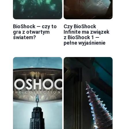
BioShock — czy to
Czy BioShock
gra z otwartym
Infinite ma związek
światem?
z BioShock 1 —
pełne wyjaśnienie