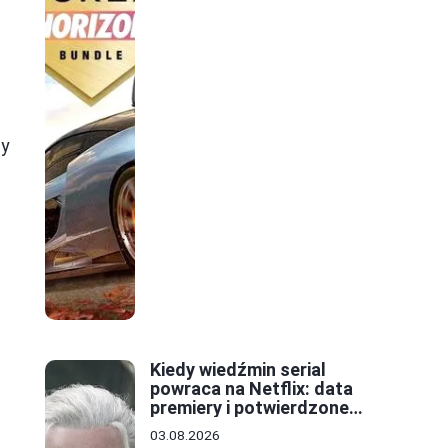
py
Kiedy wiedźmin serial
powraca na Netflix: data
premiery i potwierdzone
szczegóły
03.08.2026