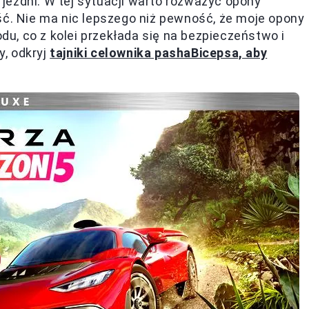
jezdni. W tej sytuacji warto rozważyć opony
ść. Nie ma nic lepszego niż pewność, że moje opony
, co z kolei przekłada się na bezpieczeństwo i
y, odkryj
tajniki celownika pashaBicepsa, aby