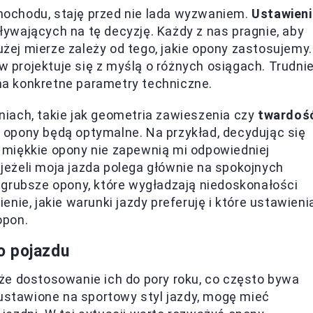
ochodu, staję przed nie lada wyzwaniem.
Ustawieni
ywających na tę decyzję. Każdy z nas pragnie, aby
użej mierze zależy od tego, jakie opony zastosujemy.
projektuje się z myślą o różnych osiągach. Trudnie
 na konkretne parametry techniczne.
iach, takie jak geometria zawieszenia czy
twardoś
e opony będą optymalne. Na przykład, decydując się
miękkie opony nie zapewnią mi odpowiedniej
, jeżeli moja jazda polega głównie na spokojnych
 grubsze opony, które wygładzają niedoskonałości
nie, jakie warunki jazdy preferuję i które ustawieni
opon.
o pojazdu
że dostosowanie ich do pory roku, co często bywa
 ustawione na sportowy styl jazdy, mogę mieć