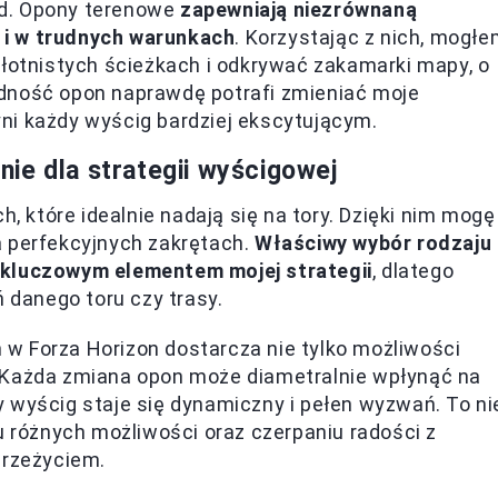
ód. Opony terenowe
zapewniają niezrównaną
 i w trudnych warunkach
. Korzystając z nich, mogł
błotnistych ścieżkach i odkrywać zakamarki mapy, o
dność opon naprawdę potrafi zmieniać moje
ni każdy wyścig bardziej ekscytującym.
ie dla strategii wyścigowej
które idealnie nadają się na tory. Dzięki nim mogę
a perfekcyjnych zakrętach.
Właściwy wybór rodzaju
 kluczowym elementem mojej strategii
, dlatego
danego toru czy trasy.
w Forza Horizon dostarcza nie tylko możliwości
. Każda zmiana opon może diametralnie wpłynąć na
 wyścig staje się dynamiczny i pełen wyzwań. To ni
u różnych możliwości oraz czerpaniu radości z
przeżyciem.