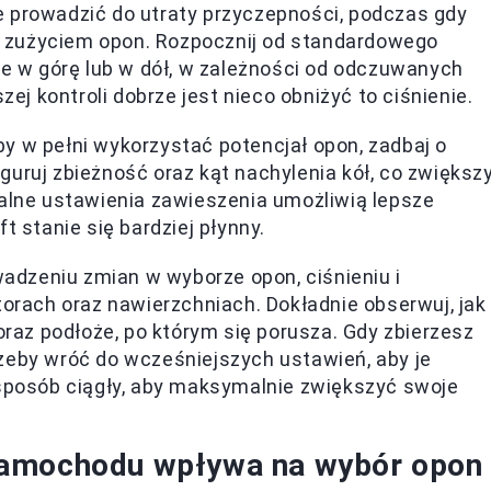
 prowadzić do utraty przyczepności, podczas gdy
 zużyciem opon. Rozpocznij od standardowego
ie w górę lub w dół, w zależności od odczuwanych
zej kontroli dobrze jest nieco obniżyć to ciśnienie.
y w pełni wykorzystać potencjał opon, zadbaj o
uruj zbieżność oraz kąt nachylenia kół, co zwiększ
ealne ustawienia zawieszenia umożliwią lepsze
t stanie się bardziej płynny.
dzeniu zmian w wyborze opon, ciśnieniu i
torach oraz nawierzchniach. Dokładnie obserwuj, jak
oraz podłoże, po którym się porusza. Gdy zbierzesz
zeby wróć do wcześniejszych ustawień, aby je
 sposób ciągły, aby maksymalnie zwiększyć swoje
samochodu wpływa na wybór opon