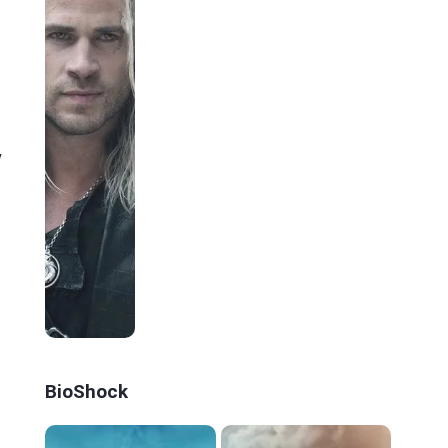
y
BioShock