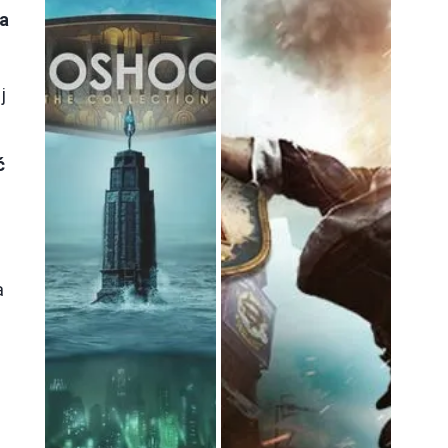
a
j
ć
a