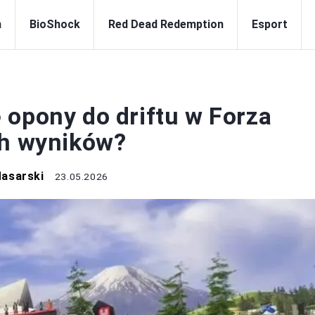
n
BioShock
Red Dead Redemption
Esport
RZA HORIZON
 opony do driftu w Forza
ch wyników?
Masarski
23.05.2026