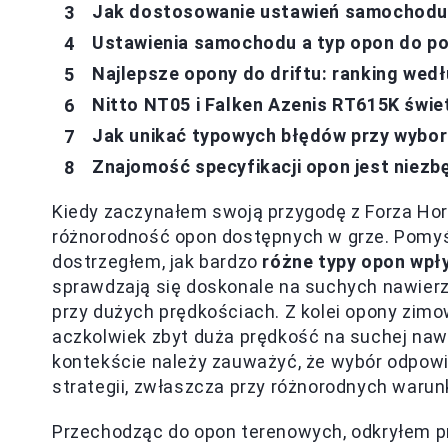
Jak dostosowanie ustawień samochodu
Ustawienia samochodu a typ opon do p
Najlepsze opony do driftu: ranking wed
Nitto NT05 i Falken Azenis RT615K świe
Jak unikać typowych błędów przy wybor
Znajomość specyfikacji opon jest niezb
Kiedy zaczynałem swoją przygodę z Forza Hor
różnorodność opon dostępnych w grze. Pomyśl
dostrzegłem, jak bardzo
różne typy opon wpł
sprawdzają się doskonale na suchych nawier
przy dużych prędkościach. Z kolei opony zim
aczkolwiek zbyt duża prędkość na suchej nawi
kontekście należy zauważyć, że wybór odpow
strategii, zwłaszcza przy różnorodnych waru
Przechodząc do opon terenowych, odkryłem pr