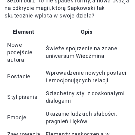
"Sezon burz" to nie spadek formy, a nowa okazja
na odkrycie magii, którą Sapkowski tak
skutecznie wplata w swoje dzieła?
Element
Opis
Nowe
Świeże spojrzenie na znane
podejście
uniwersum Wiedźmina
autora
Wprowadzenie nowych postaci
Postacie
i emocjonujących relacji
Szlachetny styl z doskonałymi
Styl pisania
dialogami
Ukazanie ludzkich słabości,
Emocje
pragnień i lęków
Zawirowania
Elementy zaskoczenia w