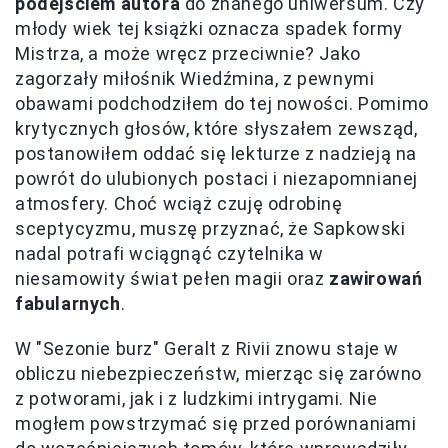
podejściem autora
do znanego uniwersum. Czy
młody wiek tej książki oznacza spadek formy
Mistrza, a może wręcz przeciwnie? Jako
zagorzały miłośnik Wiedźmina, z pewnymi
obawami podchodziłem do tej nowości. Pomimo
krytycznych głosów, które słyszałem zewsząd,
postanowiłem oddać się lekturze z nadzieją na
powrót do ulubionych postaci i niezapomnianej
atmosfery. Choć wciąż czuję odrobinę
sceptycyzmu, muszę przyznać, że Sapkowski
nadal potrafi wciągnąć czytelnika w
niesamowity świat pełen magii oraz
zawirowań
fabularnych
.
W "Sezonie burz" Geralt z Rivii znowu staje w
obliczu niebezpieczeństw, mierząc się zarówno
z potworami, jak i z ludzkimi intrygami. Nie
mogłem powstrzymać się przed porównaniami