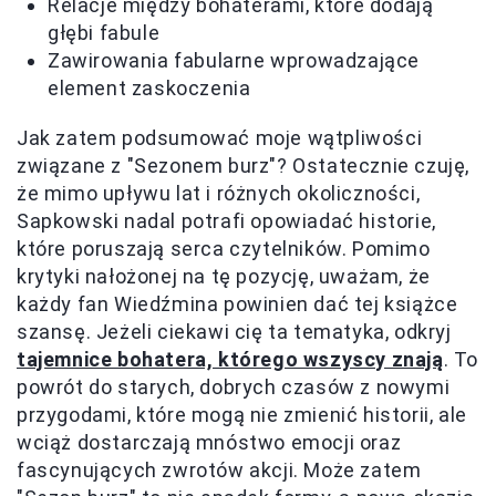
Relacje między bohaterami, które dodają
głębi fabule
Zawirowania fabularne wprowadzające
element zaskoczenia
Jak zatem podsumować moje wątpliwości
związane z "Sezonem burz"? Ostatecznie czuję,
że mimo upływu lat i różnych okoliczności,
Sapkowski nadal potrafi opowiadać historie,
które poruszają serca czytelników. Pomimo
krytyki nałożonej na tę pozycję, uważam, że
każdy fan Wiedźmina powinien dać tej książce
szansę. Jeżeli ciekawi cię ta tematyka, odkryj
tajemnice bohatera, którego wszyscy znają
. To
powrót do starych, dobrych czasów z nowymi
przygodami, które mogą nie zmienić historii, ale
wciąż dostarczają mnóstwo emocji oraz
fascynujących zwrotów akcji. Może zatem