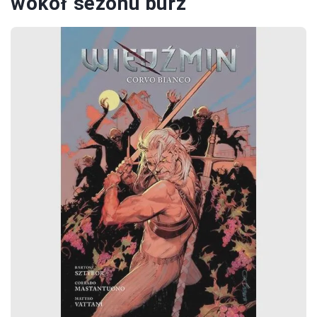
wokół sezonu burz