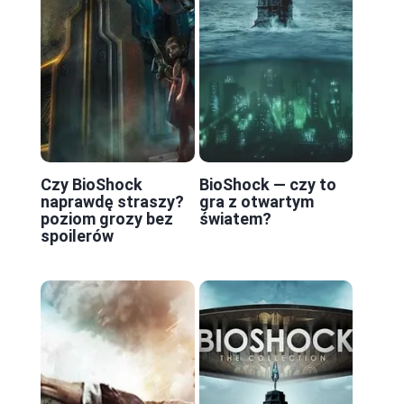
Czy BioShock
BioShock — czy to
naprawdę straszy?
gra z otwartym
poziom grozy bez
światem?
spoilerów