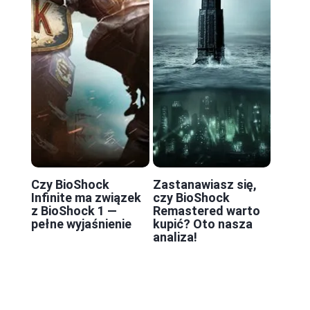
Czy BioShock
Zastanawiasz się,
Infinite ma związek
czy BioShock
z BioShock 1 —
Remastered warto
pełne wyjaśnienie
kupić? Oto nasza
analiza!